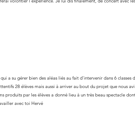
rai volontier l'expérience. Je lui dis finalement, de concert avec le
qui a su gérer bien des aléas liés au fait d'intervenir dans 6 classe
ttentifs 28 élèves mais aussi à arriver au bout du projet que nous avi
ams produits par les élèves a donné lieu à un très beau spectacle don
availler avec toi Hervé