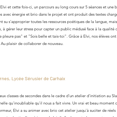
lvi et cette fois-ci, un parcours au long cours sur 5 séances et une 
es avec énergie et brio dans le projet et ont produit des textes ch
ont su s'approprier toutes les ressources poétiques de la langue, mais 
e, à gérer leur stress pour capter un public médusé face à la qualité 
leure pas" et "Sois belle et tais-toi". Grâce à Elvi, nos élèves ont r
. Au plaisir de collaborer de nouveau.
rnes, Lycée Sérusier de Carhaix
eux classes de secondes dans le cadre d'un atelier d'initiation au Sl
elle qu'inoubliable qu'il nous a fait vivre. Un vrai et beau moment 
rmeur, Elvi a su animer avec brio cet atelier jusqu'à suciter de réels