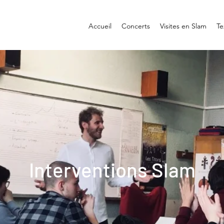
Accueil
Concerts
Visites en Slam
Te
Interventions Slam