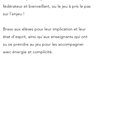
fédérateur et bienveillant, ou le jeu à pris le pas
sur l'enjeu !
Bravo aux élèves pour leur implication et leur
état d'esprit, ainsi qu'aux enseignants qui ont
su se prendre au jeu pour les accompagner
avec énergie et complicité.
Quelques unes des meilleures punchlines :
"Vous êtes tellement beaux que quand vous
vous regardez dans le miroir, c'est lui qui
complexe !"
"Quand je vous voit j'ai plus d'adrénaline que
dans les montagnes russes !"