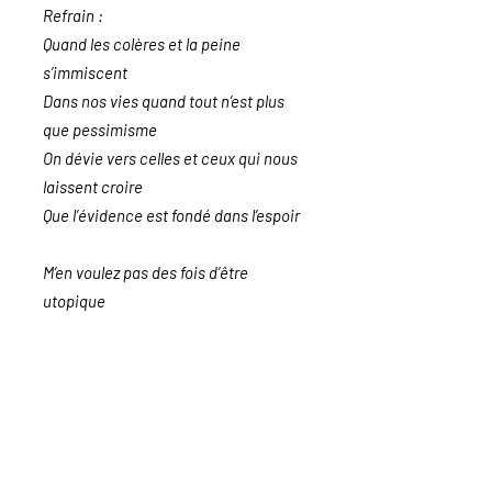
Refrain :
Quand les colères et la peine
s’immiscent
Dans nos vies quand tout n’est plus
que pessimisme
On dévie vers celles et ceux qui nous
laissent croire
Que l’évidence est fondé dans l’espoir
M’en voulez pas des fois d’être
utopique
C’est une valeur que j’défends comme
lutte, comme si
On avait plus d’autre choix que l’idéal
C’est poli d’montrer du doigt quand tu
vises les étoiles