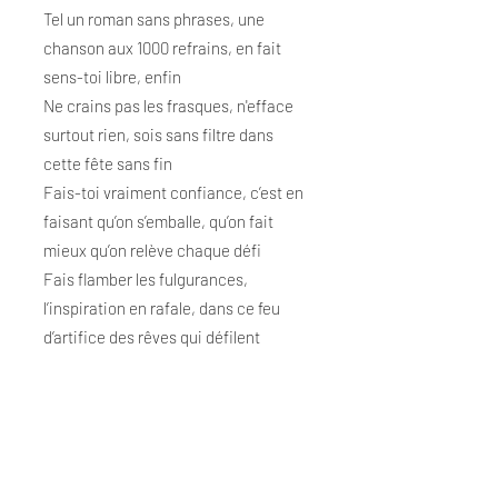
Tel un roman sans phrases, une
chanson aux 1000 refrains, en fait
sens-toi libre, enfin
Ne crains pas les frasques, n'efface
surtout rien, sois sans filtre dans
cette fête sans fin
Fais-toi vraiment confiance, c’est en
faisant qu’on s’emballe, qu’on fait
mieux qu’on relève chaque défi
Fais flamber les fulgurances,
l’inspiration en rafale, dans ce feu
d’artifice des rêves qui défilent
Sois le juge, maintenant fini de jouer,
on définit l’enjeu, il est l’heure de se