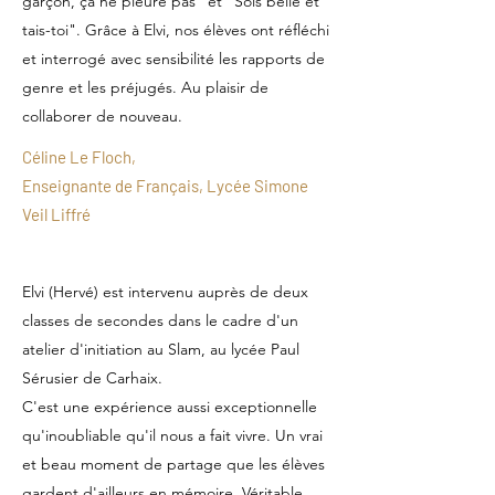
garçon, ça ne pleure pas" et "Sois belle et
tais-toi". Grâce à Elvi, nos élèves ont réfléchi
et interrogé avec sensibilité les rapports de
genre et les préjugés. Au plaisir de
collaborer de nouveau.
Céline Le Floch,
Enseignante de Français, Lycée Simone
Veil Liffré
Elvi (Hervé) est intervenu auprès de deux
classes de secondes dans le cadre d'un
atelier d'initiation au Slam, au lycée Paul
Sérusier de Carhaix.
C'est une expérience aussi exceptionnelle
qu'inoubliable qu'il nous a fait vivre. Un vrai
et beau moment de partage que les élèves
gardent d'ailleurs en mémoire. Véritable