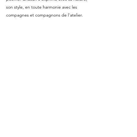
son style, en toute harmonie avec les
compagnes et compagnons de l'atelier.
Personnellement, j'ai appris à changer mon
style pour que les mots sonnent et
chantent. Tant MERCI Elvi !
Béatrice
Participante aux stages de Slam
Revisiter l'histoire de Rennes sous l'angle de
la poésie, voici un beau concept plein de
charme, original et sensible. L'accueil d'ELVI
fut chaleureux. Il sait vous toucher par sa
poésie, donner du rythme à ses textes et
aussi vous transmettre son intérêt pour
l'histoire et ses connaissances en street art.
Ce fut un bon et beau moment inattendu,